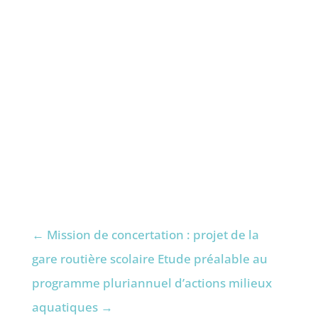
potentiels de compensation zones
humides et mise en œuvre des mesures
de restauration des zones humides.
Dates
2020 – 2024
Prix
56 250 € HT
←
Mission de concertation : projet de la
gare routière scolaire
Etude préalable au
programme pluriannuel d’actions milieux
aquatiques
→