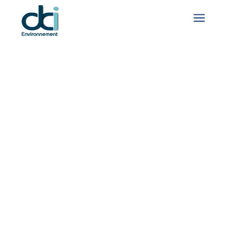
a
NOS RÉFÉRENCES
Accueil
>
Nos références
>
Pôle Eau et
environnement
Zones humides sur les
sites de la zone de Port-